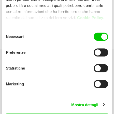
pubblicità e social media, i quali potrebbero combinarle
con altre informazioni che ha fornito loro o che hanno
Video Center Snc
raccolto dal suo utilizzo dei loro servizi.
Cookie Policy.
Via Emilia Pavese, 10 29015 Castel San
Selezione
Necessari
del
Giovanni (Piacenza) Italia
consenso
Preferenze
Seleziona la tua Area
Statistiche
Scarica il catalogo
Marketing
Manuali d’istruzione
Contatti
Mostra dettagli
Lavora con noi