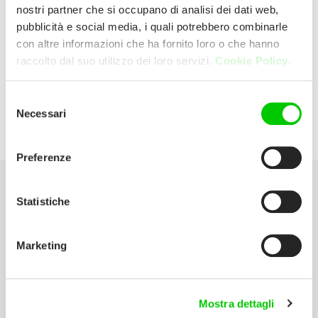
nostri partner che si occupano di analisi dei dati web,
pubblicità e social media, i quali potrebbero combinarle
Videoservizio Di Morlini Maria
con altre informazioni che ha fornito loro o che hanno
raccolto dal suo utilizzo dei loro servizi.
Cookie Policy.
Teresa
Selezione
Via Togliatti, 19/21 42017 Novellara
Necessari
del
(Reggio Emilia) Italia
consenso
Preferenze
Statistiche
Seleziona la tua Area
Scarica il catalogo
Marketing
Manuali d’istruzione
Contatti
Mostra dettagli