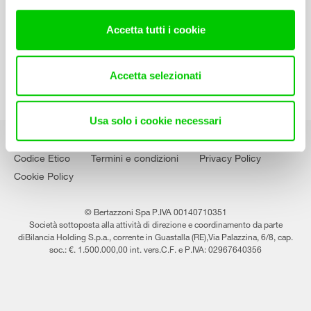
Lavora con noi
Accetta tutti i cookie
Accetta selezionati
Usa solo i cookie necessari
Codice Etico
Termini e condizioni
Privacy Policy
Cookie Policy
© Bertazzoni Spa P.IVA 00140710351
Società sottoposta alla attività di direzione e coordinamento da parte
diBilancia Holding S.p.a., corrente in Guastalla (RE),Via Palazzina, 6/8, cap.
soc.: €. 1.500.000,00 int. vers.C.F. e P.IVA: 02967640356